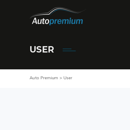
USER
Auto Premium
>
User