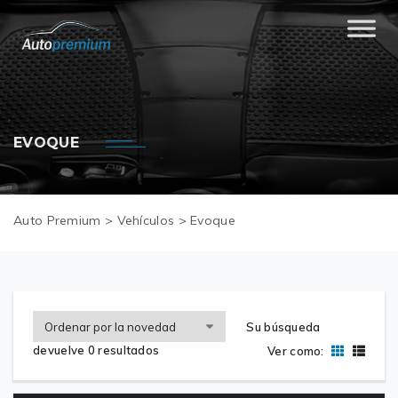
EVOQUE
Auto Premium
>
Vehículos
>
Evoque
Su búsqueda
devuelve 0 resultados
Ver como: