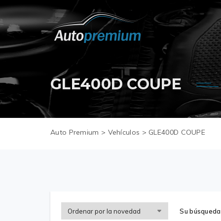
GLE400D COUPE
Auto Premium
>
Vehículos
>
GLE400D COUPE
Su búsqueda 