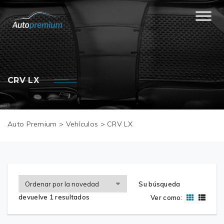
CRV LX
Auto Premium
>
Vehículos
>
CRV LX
Su búsqueda
devuelve 1 resultados
Ver como: