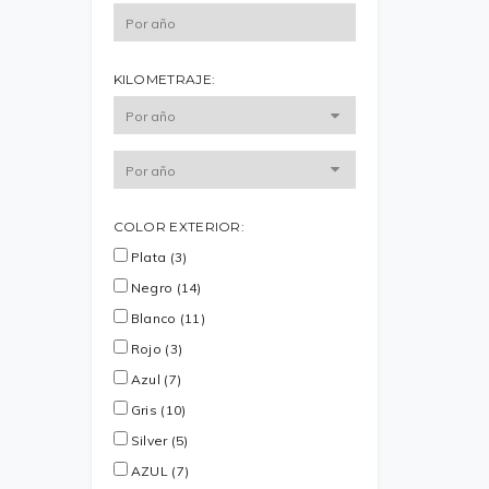
KILOMETRAJE:
COLOR EXTERIOR:
Plata (3)
Negro (14)
Blanco (11)
Rojo (3)
Azul (7)
Gris (10)
Silver (5)
AZUL (7)