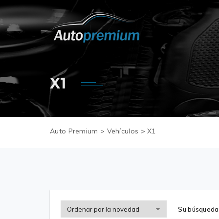
X1
Auto Premium
>
Vehículos
>
X1
Su búsqueda 